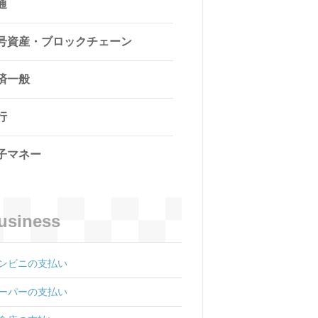
通
号資産・ブロックチェーン
済一般
行
子マネー
usiness
ンビニの支払い
ーパーの支払い