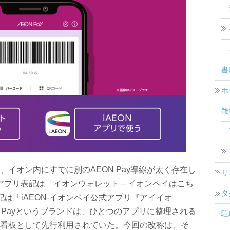
書
ホ
雑
イオン内にすでに別のAEON Pay導線が太く存在し
リ
の旧アプリ表記は「イオンウォレット – イオンペイはこち
タ
re表記は「iAEON-イオンペイ公式アプリ『アイイオ
 Payというブランドは、ひとつのアプリに整理される
駐
看板として先行利用されていた。今回の改称は、そ