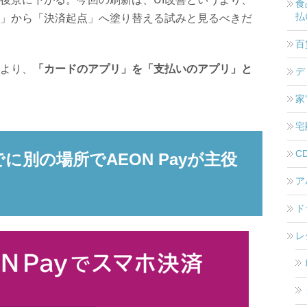
食
払
」から「決済起点」へ塗り替える試みと見るべきだ
百
より、
「カードのアプリ」を「支払いのアプリ」と
デ
家
宅
C
別の場所でAEON Payが主役
ア
ド
レ