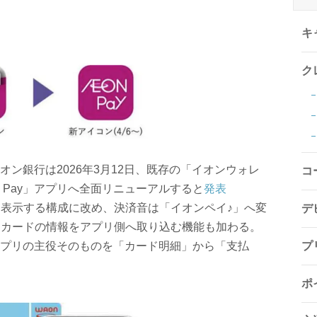
キ
ク
ン銀行は2026年3月12日、既存の「イオンウォレ
コ
N Pay」アプリへ全面リニューアルすると
発表
を表示する構成に改め、決済音は「イオンペイ♪」へ変
デ
Nカードの情報をアプリ側へ取り込む機能も加わる。
プ
プリの主役そのものを「カード明細」から「支払
ポ