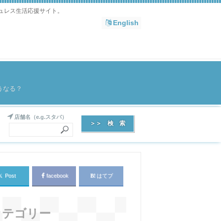
シュレス生活応援サイト。
English
うなる？
店舗名（e.g.スタバ）
𝕏
Post
facebook
はてブ
カテゴリー