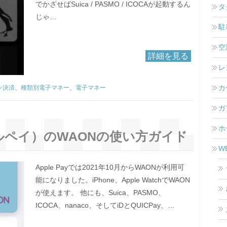
でかざせばSuica / PASMO / ICOCAが起動するん
タ
じゃ…
駐
空
詳細を見る
レ
カ
ン決済
、
種類別電子マネー
、
電子マネー
ガ
ホ
ップルペイ）のWAONの使い方ガイド
W
Apple Payでは2021年10月からWAONが利用可
能になりました。iPhone、Apple WatchでWAON
が使えます。 他にも、Suica、PASMO、
ICOCA、nanaco、そしてiDとQUICPay、…