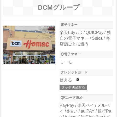
DCMグループ
電子マネー
楽天Edy / iD / QUICPay / 独
自の電子マネー / Suica / 各
店舗ごとに違う
◎電子マネー
ミーモ
クレジットカード
使える
タッチ決済対応
QRコード決済
PayPay / 楽天ペイ / メルペ
イ / d払い / au PAY / 銀行Pa
y / Alipay / WeChat Pay / イ