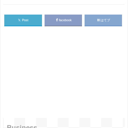
𝕏
Post
facebook
はてブ
Business