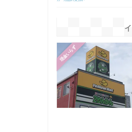
イ
現金いらず