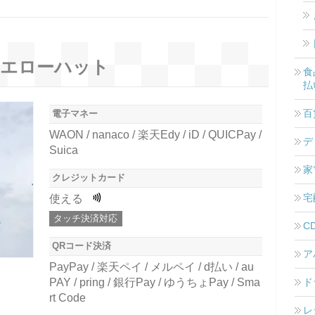
エローハット
食
払
百
電子マネー
WAON / nanaco / 楽天Edy / iD / QUICPay /
デ
Suica
家
クレジットカード
宅
使える
タッチ決済対応
C
QRコード決済
ア
PayPay / 楽天ペイ / メルペイ / d払い / au
ド
PAY / pring / 銀行Pay / ゆうちょPay / Sma
rt Code
レ