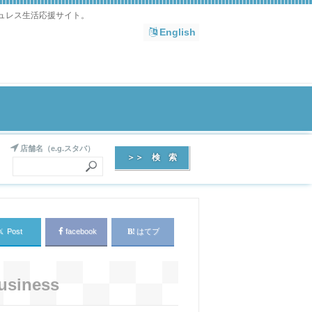
シュレス生活応援サイト。
English
店舗名（e.g.スタバ）
𝕏
Post
facebook
はてブ
usiness