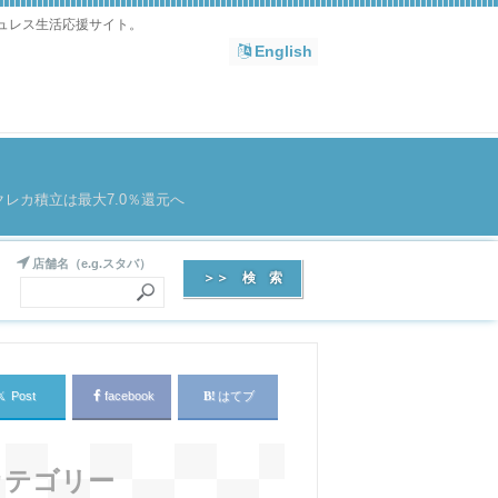
シュレス生活応援サイト。
English
レカ積立は最大7.0％還元へ
店舗名（e.g.スタバ）
𝕏
Post
facebook
はてブ
カテゴリー