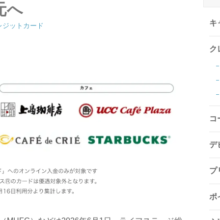
元へ
キ
レジットカード
ク
コ
デ
プ
ポ