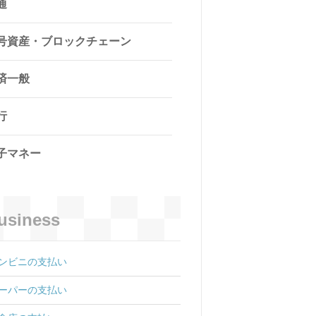
通
号資産・ブロックチェーン
済一般
行
子マネー
usiness
ンビニの支払い
ーパーの支払い