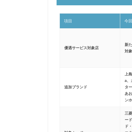
項目
今
新
優遇サービス対象店
対象
上島
a
追加ブランド
タ
あ
ン
三菱
ード
ド