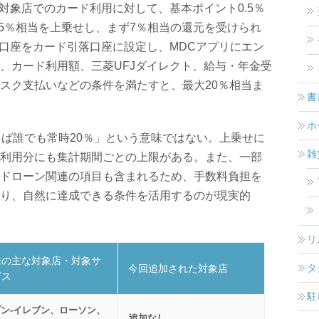
対象店でのカード利用に対して、基本ポイント0.5％
.5％相当を上乗せし、まず7％相当の還元を受けられ
行口座をカード引落口座に設定し、MDCアプリにエン
、カード利用額、三菱UFJダイレクト、給与・年金受
スク支払いなどの条件を満たすと、最大20％相当ま
書
ホ
えば誰でも常時20％」という意味ではない。上乗せに
雑
利用分にも集計期間ごとの上限がある。また、一部
ドローン関連の項目も含まれるため、手数料負担を
り、自然に達成できる条件を活用するのが現実的
リ
来の主な対象店・対象サ
タ
今回追加された対象店
ビス
駐
ン-イレブン、ローソン、
追加なし