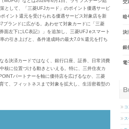
（MUFG）などは2026年6月1日、ライフステージ総
交
策として、「三菱UFJカード」のポイント優遇サービ
のポイント還元を受けられる優遇サービス対象店を新
暗
37ブランドに広がる。あわせて対象カードに「三菱
券面左下にLC表記）」を追加し、三菱UFJ eスマート
決
率の引き上げと、条件達成時の最大7.0％還元を打ち
銀
単なる決済カードではなく、銀行口座、証券、日常消費
電
の中核に位置づける動きといえる。特に、三井住友カ
-POINTパートナーを軸に優待店を広げるなか、三菱
子育て、フィットネスまで対象を拡大し、生活密着型の
B
コ
ス