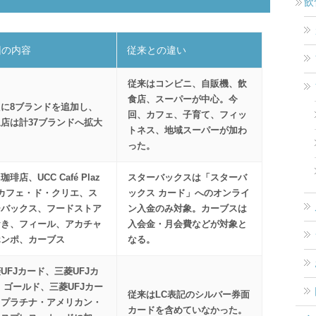
飲
回の内容
従来との違い
従来はコンビニ、自販機、飲
食店、スーパーが中心。今
たに8ブランドを追加し、
回、カフェ、子育て、フィッ
店は計37ブランドへ拡大
トネス、地域スーパーが加わ
った。
珈琲店、UCC Café Plaz
スターバックスは「スターバ
、カフェ・ド・クリエ、ス
ックス カード」へのオンライ
ーバックス、フードストア
ン入金のみ対象。カーブスは
おき、フィール、アカチャ
入会金・月会費などが対象と
ホンポ、カーブス
なる。
UFJカード、三菱UFJカ
 ゴールド、三菱UFJカー
従来はLC表記のシルバー券面
・プラチナ・アメリカン・
カードを含めていなかった。