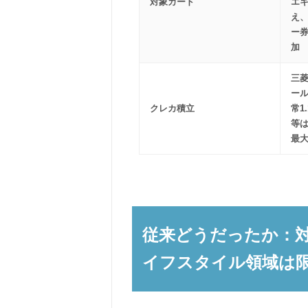
対象カード
エ
え、
ー券
加
三菱
ール
クレカ積立
常1
等は
最大
従来どうだったか：
イフスタイル領域は