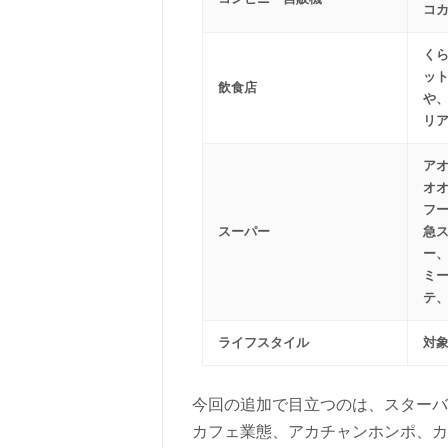
コ
く
ッ
飲食店
や
リ
ア
オ
フ
スーパー
急
ー
ミ
テ
ライフスタイル
対
今回の追加で目立つのは、スターバ
カフェ業態、アカチャンホンポ、カ