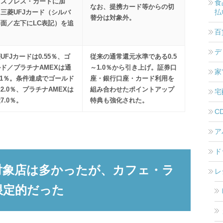
キスプレス・カードに加
食
なお、提携カード等からの切
払
三菱UFJカード（シルバ
替分は対象外。
面／左下にLC表記）を追
百
デ
UFJカードは0.55％、ゴ
従来の通常還元水準である0.5
ド／プラチナAMEXは通
～1.0％から引き上げ。証券口
家
.1％。条件達成でゴールド
座・銀行口座・カード利用を
2.0％、プラチナAMEXは
組み合わせたポイントアップ
宅
7.0％。
特典も強化された。
C
ア
ド
対象店は多かったが、カフェ・ラ
レ
限定的だった