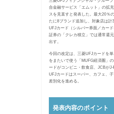
三菱UFJフィナンシャル・グループ
合金融サービス「エムット」の拡充
スを見直すと発表した。最大20％
たに8ブランド追加し、対象店は計
UFJカード（シルバー券面／カード
証券の「クレカ積立」では通常還元
出す。
今回の改定は、三菱UFJカードを
をまたいで使う「MUFG経済圏」
ードがコンビニ・飲食店、JCBがJ
UFJカードはスーパー、カフェ、
差別化を進める。
発表内容のポイント