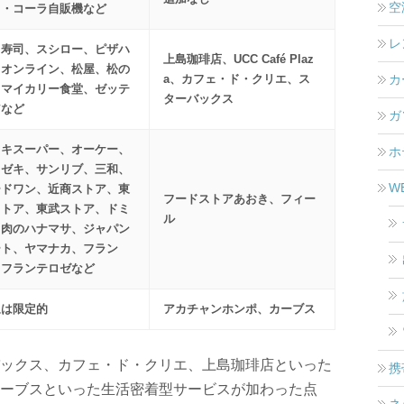
空
カ・コーラ自販機など
レ
ら寿司、スシロー、ピザハ
上島珈琲店、UCC Café Plaz
トオンライン、松屋、松の
カ
a、カフェ・ド・クリエ、ス
、マイカリー食堂、ゼッテ
ターバックス
アなど
ガ
オキスーパー、オーケー、
ホ
オゼキ、サンリブ、三和、
W
ードワン、近商ストア、東
フードストアあおき、フィー
ストア、東武ストア、ドミ
ル
、肉のハナマサ、ジャパン
ート、ヤマナカ、フラン
、フランテロゼなど
象は限定的
アカチャンホンポ、カーブス
ックス、カフェ・ド・クリエ、上島珈琲店といった
携
ーブスといった生活密着型サービスが加わった点
ネ