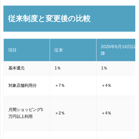
従来制度と変更後の比較
2026年6月16日以
項目
従来
降
基本還元
1％
1％
対象店舗利用分
＋7％
＋4％
月間ショッピング5
＋2％
＋4％
万円以上利用