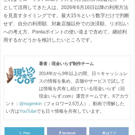
として活用してきた人は、2026年6月16日以降の利用方法
を見直すタイミングです。最大15％という数字だけで判断
せず、自分の利用額、対象店舗以外での決済額、リボ払い
への考え方、Pontaポイントの使い道まで含めて、継続利
用するかどうかを検討したいところです。
著者：現金いらず制作チーム
2014年から9年以上の間、日々キャッシュレ
スの情報を集め、店舗やサービスで試して
は情報を共有し続けている現金いらず（旧
現金いらず.com）運営チームです。Xアカウ
ント：
@nogenkin
（フォロワー2.5万人）、動画で理解した
い方は
YouTube
でも日々情報を共有しています。
𝕏
Post
facebook
はてブ