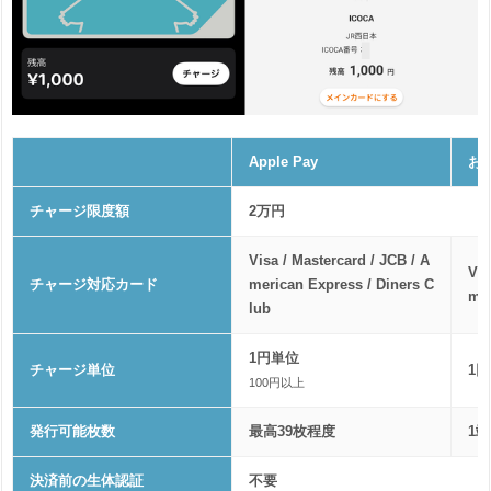
Apple Pay
お
チャージ限度額
2万円
Visa / Mastercard / JCB / A
Vis
チャージ対応カード
merican Express / Diners C
me
lub
1円単位
チャージ単位
1
100円以上
発行可能枚数
最高39枚程度
1
決済前の生体認証
不要