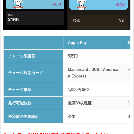
Apple Pay
Go
チャージ限度額
5万円
Mastercard / JCB / America
イ
チャージ対応カード
n Express
ー
チャージ単位
1,000円単位
発行可能枚数
最高39枚程度
1枚
決済前の生体認証
必要
不