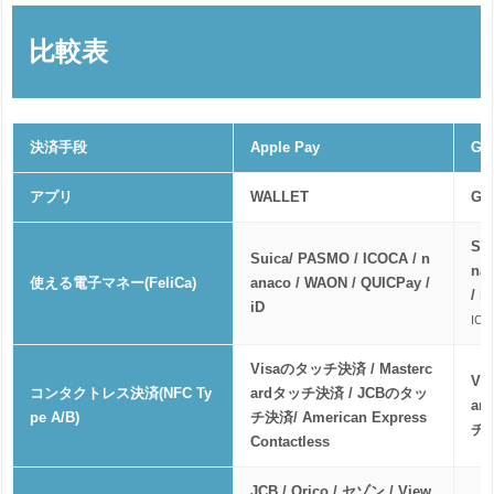
比較表
決済手段
Apple Pay
Go
アプリ
WALLET
Go
Su
Suica/ PASMO / ICOCA / n
na
使える電子マネー(FeliCa)
anaco / WAON / QUICPay /
/ i
iD
IC
Visaのタッチ決済 / Masterc
Vi
コンタクトレス決済(NFC Ty
ardタッチ決済 / JCBのタッ
ar
pe A/B)
チ決済/ American Express
チ
Contactless
JCB / Orico / セゾン / View