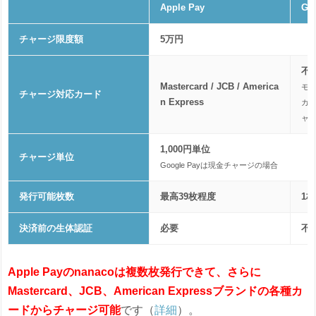
Apple Pay
Go
チャージ限度額
5万円
不
Mastercard / JCB / America
モバ
チャージ対応カード
n Express
カ
ャ
1,000円単位
チャージ単位
Google Payは現金チャージの場合
発行可能枚数
最高39枚程度
1枚
決済前の生体認証
必要
不
Apple Payのnanacoは複数枚発行できて、さらに
Mastercard、JCB、American Expressブランドの各種カ
ードからチャージ可能
です（
詳細
）。