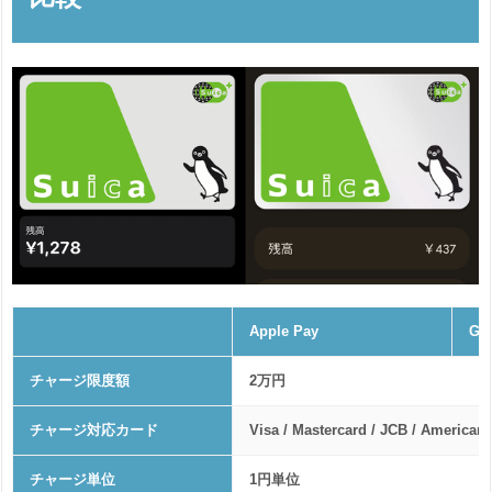
Apple Pay
Go
チャージ限度額
2万円
チャージ対応カード
Visa / Mastercard / JCB / American
チャージ単位
1円単位