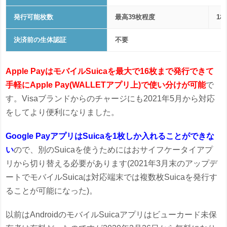
発行可能枚数
最高39枚程度
1枚
決済前の生体認証
不要
Apple PayはモバイルSuicaを最大で16枚まで発行できて
手軽にApple Pay(WALLETアプリ上)で使い分けが可能
で
す。Visaブランドからのチャージにも2021年5月から対応
をしてより便利になりました。
Google PayアプリはSuicaを1枚しか入れることができな
い
ので、別のSuicaを使うためにはおサイフケータイアプ
リから切り替える必要があります(2021年3月末のアップデ
ートでモバイルSuicaは対応端末では複数枚Suicaを発行す
ることが可能になった)。
以前はAndroidのモバイルSuicaアプリはビューカード未保