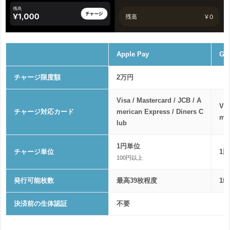
Apple Pay
Go
チャージ限度額
2万円
Visa / Mastercard / JCB / A
Vis
チャージ対応カード
merican Express / Diners C
me
lub
1円単位
チャージ単位
1
100円以上
発行可能枚数
最高39枚程度
1
決済前の生体認証
不要