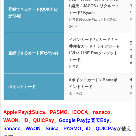
/ 楽天 / JACCS / リクルート
JC
登録できるカード(QUICPay
カード/ Kyash
/ 
が付与)
他多数(Google Payより圧倒的に
他(
多い)
イオンカード / dカード / 三
三
井住友カード / ライフカード
ット
登録できるカード(iDが付与)
/ Visa LINE Payクレジット
IN
カード
V
他多数
dポイントカード / Pontaポ
d
ポイントカード
イントカード
ト
タッチ式
他
Apple PayはSuica、PASMO、ICOCA、nanaco、
WAON、iD、QUICPay
、
Google Payは楽天Edy、
nanaco、WAON、Suica、PASMO、iD、QUICPay
が使え