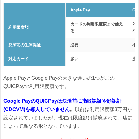
Apple Pay
Go
カードの利用限度額まで使え
2万
利用限度額
る
な
決済前の生体認証
必要
不
対応カード
多い
少
Apple PayとGoogle Payの大きな違いの1つがこの
QUICPayの利用限度額です。
Google PayのQUICPayは決済前に指紋認証や顔認証
(CDCVM)を導入していません
。
以前は利用限度額3万円が
設定されていましたが、現在は限度額は撤廃されて、店舗
によって異なる形となっています。