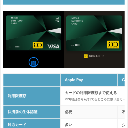
Apple Pay
Go
カードの利用限度額まで使える
利用限度額
PIN(暗証番号)が打てるところに限り全カー
決済前の生体認証
必要
不
対応カード
多い
少