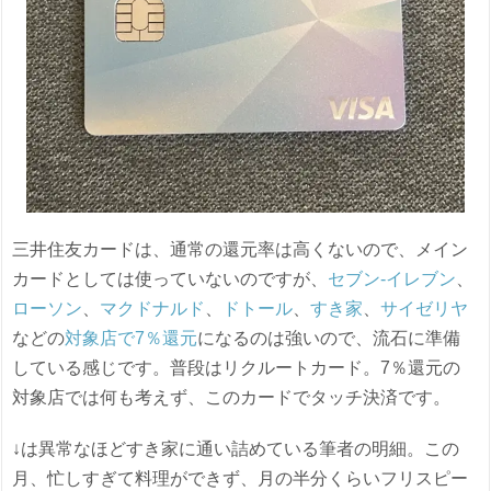
三井住友カードは、通常の還元率は高くないので、メイン
カードとしては使っていないのですが、
セブン-イレブン
、
ローソン
、
マクドナルド
、
ドトール
、
すき家
、
サイゼリヤ
などの
対象店で7％還元
になるのは強いので、流石に準備
している感じです。普段はリクルートカード。7％還元の
対象店では何も考えず、このカードでタッチ決済です。
↓は異常なほどすき家に通い詰めている筆者の明細。この
月、忙しすぎて料理ができず、月の半分くらいフリスピー