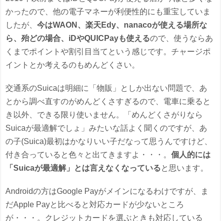
かったので、他の電子マネーが利便性的にも重宝していま
したが、
今はWAON、楽天Edy、nanacoが使える場所な
ら、殆どの場合、iDやQUICPayも使える
ので、使うならあ
くまでポイントや割引目当てという感じです。チャージポ
イントとか考えるのもめんどくさい。
交通系のSuicaは明細に「物販」としか出ない問題で、あ
とから調べ直すのがめんどくさすぎるので、電車に乗ると
き以外、できる限り使いません。「めんどくさがりなら
Suicaが最適解でしょ」みたいな話よく聞くのですが、あ
の子(Suica)最初はかなりいい子だなって思うんですけど、
付き合っていると色々と出てきますよ・・・。
個人的には
「Suicaが最適解」とは言えなくなっている
と思います。
Androidの方はGoogle Payがメインになるわけですが、ま
だApple Payと比べると対応カードが少ないところ
が・・・。クレジットカードを選ぶときも対応している